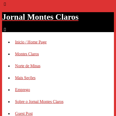
Jornal Montes Claros
Inicio / Home Page
Montes Claros
Norte de Minas
Mais Seções
Emprego
Sobre o Jornal Montes Claros
Guest Post