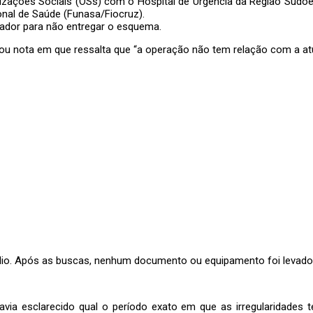
izações Sociais (OSs) com o Hospital de Urgência da Região Sudoes
onal de Saúde
(Funasa/Fiocruz).
rador para não entregar o esquema
.
gou nota em que ressalta que “a operação não tem relação com a at
io. Após as buscas, nenhum documento ou equipamento foi levado pe
avia esclarecido qual o período exato em que as irregularidades 