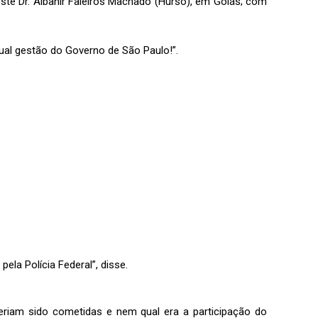
te Dr. Albanir Faleiros Machado (Hurso), em Goiás; com
ual gestão do Governo de São Paulo!”.
la Polícia Federal”, disse.
teriam sido cometidas e nem qual era a participação do