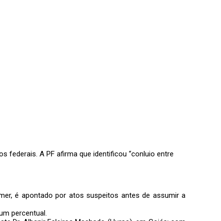
os federais
. A PF afirma que identificou
“conluio entre
emer, é
apontado por atos suspeitos antes de assumir a
 um percentual
.