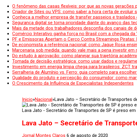
O fenômeno das casas flexíveis: por que as novas gerações 
Criador de Sites ou VPS: como saber a hora certa de evoluir su
Conheça a melhor empresa de transfer passeios e traslados 
Segurança digital se torna prioridade diante do avanço das t
Mais da metade dos trabalhadores desconfia dos canais de 
Comércio Interativo ganha força no Brasil com a chegada da
PF e Emissoras Apertam o Cerco Contra Streamings Piratas:
De economista a referência nacional: como Jaque Rosa ensina
Marcenaria sob medida: quando vale mais a pena investir em
Do estudo à aprovação: como planejar sua trajetória acadêmic
Tomada de decisão estratégica: como usar dados e regulame
Investimento em energia limpa chega para brasileiros: ZCT tr
Serralheria de Alumínio vs. Ferro: guia completo para escolher
Qualidade do produto e percepção do consumidor: como mar
O Crescimento da Influência de Especialistas Independentes
Inicio
»
Nacional
»
Lava Jato – Secretário de Transportes 
Lava Jato - Secretário de Transportes de SP é preso em
Lava Jato – Secretário de Transpor
Jornal Montes Claros
6 de agosto de 2020