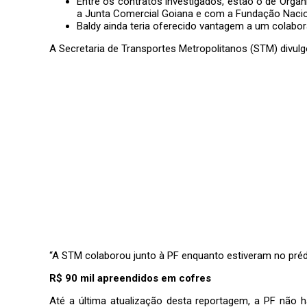
Entre os contratos investigados, estão o de
Organ
a Junta Comercial Goiana e com a Fundação Naci
Baldy ainda teria oferecido vantagem a um colabo
A Secretaria de Transportes Metropolitanos (STM) divul
“A STM colaborou junto à PF enquanto estiveram no préd
R$ 90 mil apreendidos em cofres
Até a última atualização desta reportagem, a PF não h