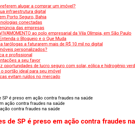
preferem alugar a comprar um imóvel?
a infraestrutura digital
em Porto Seguro, Bahia
ecnologias conectadas
denúncia das empresas
 VIVAMOMENTO ao polo empresarial da Vila Olímpia, em São Paulo
 Entenda o Bloqueio e o Que Muda
 tarólogas a faturarem mais de R$ 10 mil no digital
 móveis personalizados?
a e profissional
ntações a seu favor
az oportunidades de lucro seguro com solar, eólica e hidrogênio ver
 o portão ideal para seu imóvel
cas evitam ruídos no mercado
de SP é preso em ação contra fraudes na saúde
 ação contra fraudes na saúde
tes de SP é preso em ação contra fraudes n