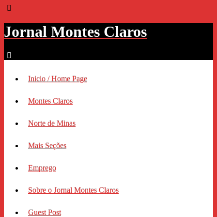
Jornal Montes Claros
Inicio / Home Page
Montes Claros
Norte de Minas
Mais Seções
Emprego
Sobre o Jornal Montes Claros
Guest Post