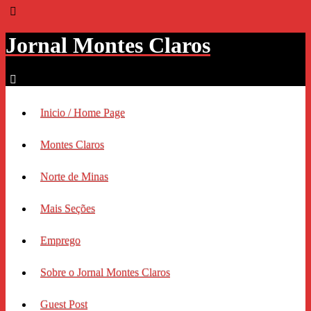
Jornal Montes Claros
Inicio / Home Page
Montes Claros
Norte de Minas
Mais Seções
Emprego
Sobre o Jornal Montes Claros
Guest Post