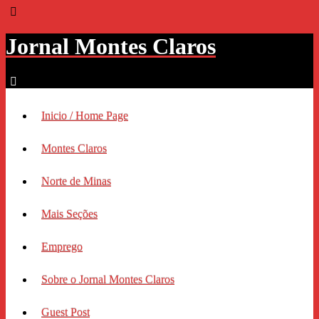
Jornal Montes Claros
Inicio / Home Page
Montes Claros
Norte de Minas
Mais Seções
Emprego
Sobre o Jornal Montes Claros
Guest Post