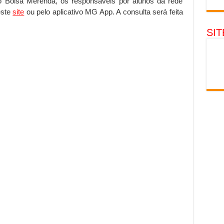
 o Bolsa Merenda, os responsáveis por alunos da rede
este
site
ou pelo aplicativo MG App. A consulta será feita
SI