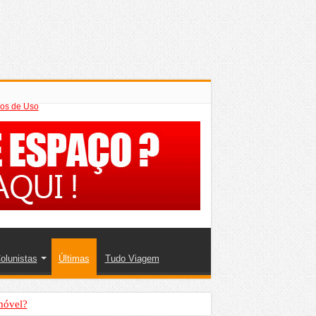
os de Uso
olunistas
Últimas
Tudo Viagem
móvel?