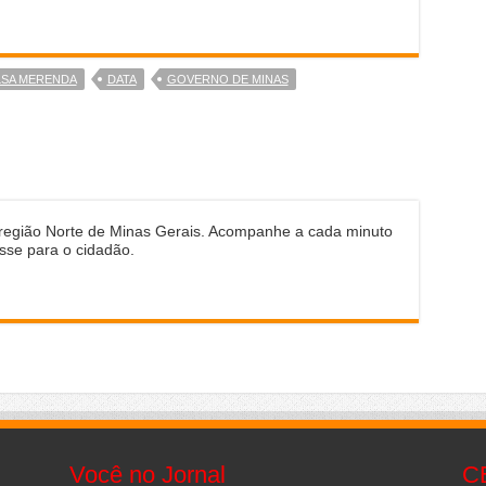
SA MERENDA
DATA
GOVERNO DE MINAS
 região Norte de Minas Gerais. Acompanhe a cada minuto
sse para o cidadão.
Você no Jornal
C