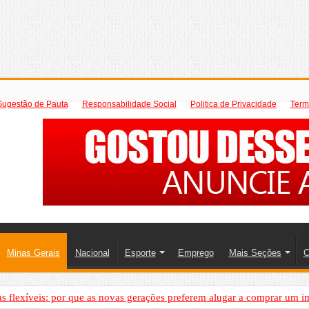
Sugestão de Pauta
Responsabilidade Social
Politica de Privacidade
Term
Minas Gerais
Nacional
Esporte
Emprego
Mais Seções
C
 flexíveis: por que as novas gerações preferem alugar a comprar um i