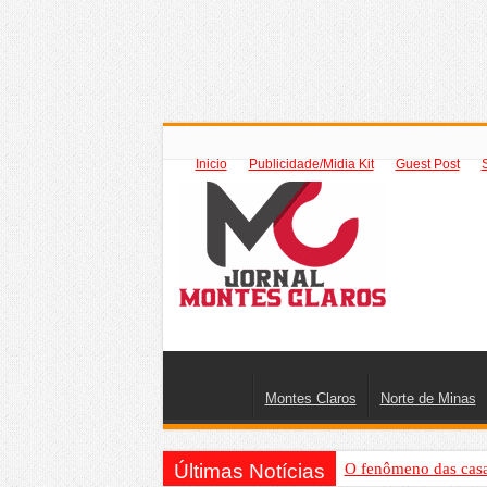
Inicio
Publicidade/Midia Kit
Guest Post
Montes Claros
Norte de Minas
Últimas Notícias
O fenômeno das casas