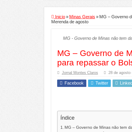
Criador de Sites ou V
Conheça a melhor emp
Inicio
»
Minas Gerais
»
MG – Governo de
Merenda de agosto
Segurança digital se
Mais da metade dos t
MG - Governo de Minas não tem dat
Comércio Interativo
MG – Governo de Mi
PF e Emissoras Aper
para repassar o Bo
De economista a refe
Jornal Montes Claros
Marcenaria sob medi
28 de agosto
Do estudo à aprovaçã
Facebook
Twitter
Linked
Tomada de decisão es
Investimento em ener
Serralheria de Alumí
Índice
Qualidade do produt
MG – Governo de Minas não tem dat
O Crescimento da Inf