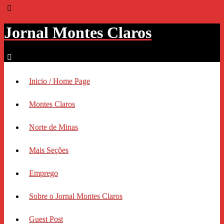
Jornal Montes Claros
Inicio / Home Page
Montes Claros
Norte de Minas
Mais Seções
Emprego
Sobre o Jornal Montes Claros
Guest Post