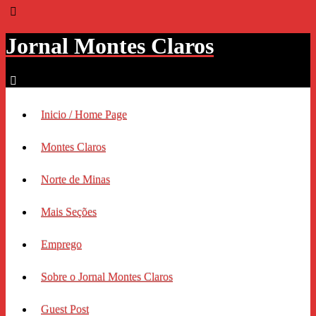
Jornal Montes Claros
Inicio / Home Page
Montes Claros
Norte de Minas
Mais Seções
Emprego
Sobre o Jornal Montes Claros
Guest Post