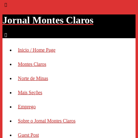
Jornal Montes Claros
Inicio / Home Page
Montes Claros
Norte de Minas
Mais Seções
Emprego
Sobre o Jornal Montes Claros
Guest Post