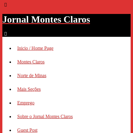
Jornal Montes Claros
Inicio / Home Page
Montes Claros
Norte de Minas
Mais Seções
Emprego
Sobre o Jornal Montes Claros
Guest Post