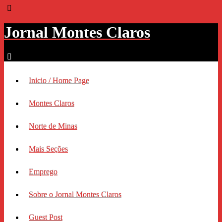
Jornal Montes Claros
Inicio / Home Page
Montes Claros
Norte de Minas
Mais Seções
Emprego
Sobre o Jornal Montes Claros
Guest Post