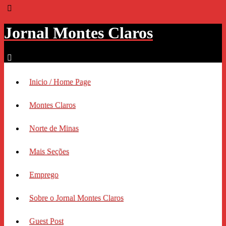
Jornal Montes Claros
Inicio / Home Page
Montes Claros
Norte de Minas
Mais Seções
Emprego
Sobre o Jornal Montes Claros
Guest Post