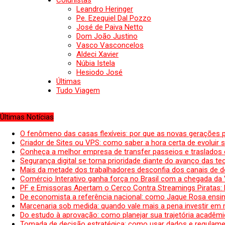
Colunistas
Leandro Heringer
Pe. Ezequiel Dal Pozzo
José de Paiva Netto
Dom João Justino
Vasco Vasconcelos
Aldeci Xavier
Núbia Istela
Hesiodo José
Últimas
Tudo Viagem
Últimas Notícias
O fenômeno das casas flexíveis: por que as novas gerações 
Criador de Sites ou VPS: como saber a hora certa de evoluir su
Conheça a melhor empresa de transfer passeios e traslados 
Segurança digital se torna prioridade diante do avanço das t
Mais da metade dos trabalhadores desconfia dos canais de 
Comércio Interativo ganha força no Brasil com a chegada da
PF e Emissoras Apertam o Cerco Contra Streamings Piratas:
De economista a referência nacional: como Jaque Rosa ensina
Marcenaria sob medida: quando vale mais a pena investir em
Do estudo à aprovação: como planejar sua trajetória acadêmic
Tomada de decisão estratégica: como usar dados e regulame