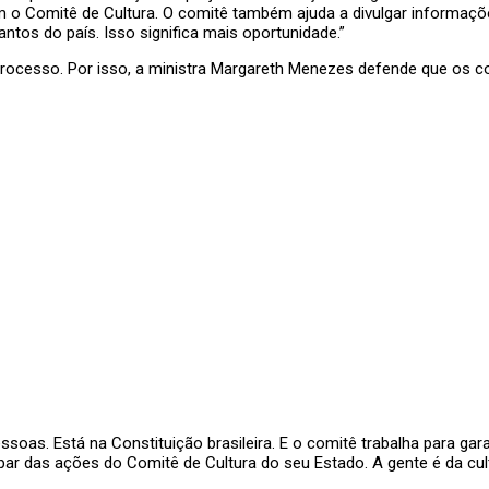
m o Comitê de Cultura. O comitê também ajuda a divulgar informações
tos do país. Isso significa mais oportunidade.”
processo. Por isso, a ministra Margareth Menezes defende que os c
pessoas. Está na Constituição brasileira. E o comitê trabalha para ga
icipar das ações do Comitê de Cultura do seu Estado. A gente é da cult