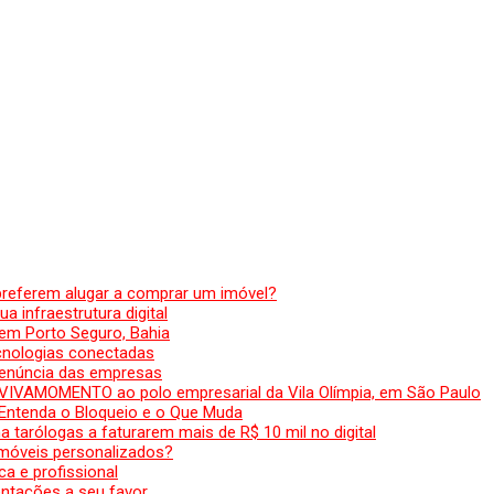
preferem alugar a comprar um imóvel?
a infraestrutura digital
em Porto Seguro, Bahia
ecnologias conectadas
denúncia das empresas
 VIVAMOMENTO ao polo empresarial da Vila Olímpia, em São Paulo
 Entenda o Bloqueio e o Que Muda
 tarólogas a faturarem mais de R$ 10 mil no digital
 móveis personalizados?
a e profissional
ntações a seu favor