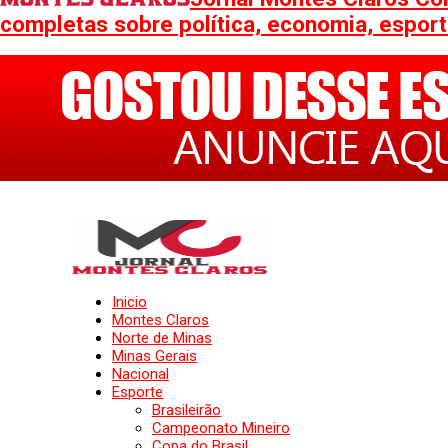
completas sobre política, economia, esporte
Inicio
Montes Claros
Norte de Minas
Minas Gerais
Nacional
Esporte
Brasileirão
Campeonato Mineiro
Copa do Brasil