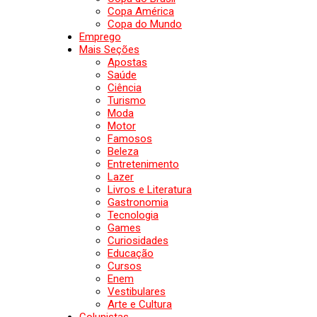
Copa América
Copa do Mundo
Emprego
Mais Seções
Apostas
Saúde
Ciência
Turismo
Moda
Motor
Famosos
Beleza
Entretenimento
Lazer
Livros e Literatura
Gastronomia
Tecnologia
Games
Curiosidades
Educação
Cursos
Enem
Vestibulares
Arte e Cultura