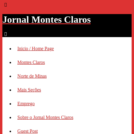
Jornal Montes Claros
Inicio / Home Page
Montes Claros
Norte de Minas
Mais Seções
Emprego
Sobre o Jornal Montes Claros
Guest Post