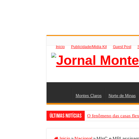
Inicio
Publicidade/Midia Kit
Guest Post
Montes Claros
Norte de Minas
Últimas Notícias
O fenômeno das casas flex
Criador de Sites ou VPS: co
Conheça a melhor empresa 
Inicio
»
Nacional
»
MInC e MPI assinam 