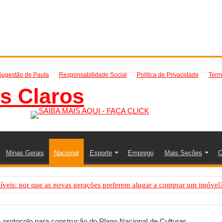
Sugestão de Pauta
Responsabilidade Social
Politica de Privacidade
Term
Minas Gerais
Nacional
Esporte
Emprego
Mais Seções
C
íveis: por que as novas gerações preferem alugar a comprar um imóvel
mo saber a hora certa de evoluir sua infraestrutura digital
de transfer passeios e traslados em Porto Seguro, Bahia
protocolo para construção do Plano Nacional de Culturas