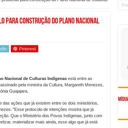
 prioridade diante do avanço das tecnologias conectadas
hadores desconfia dos canais de denúncia das empresas
lo para construção do Plano Nacional
a força no Brasil com a chegada da VIVAMOMENTO ao polo empresarial
Cerco Contra Streamings Piratas: Entenda o Bloqueio e o Que Muda
 nacional: como Jaque Rosa ensina tarólogas a faturarem mais de R$ 10
edIn
Pinterest
ando vale mais a pena investir em móveis personalizados?
o planejar sua trajetória acadêmica e profissional
gica: como usar dados e regulamentações a seu favor
no Nacional de Culturas Indígenas
está entre as
mpa chega para brasileiros: ZCT traz oportunidades de lucro seguro com
assinado pela ministra da Cultura, Margareth Menezes,
ônia Guajajara.
. Ferro: guia completo para escolher o portão ideal para seu imóvel
Mídia
ercepção do consumidor: como marcas evitam ruídos no mercado
e das ações que já existem entre os dois ministérios,
ezes: “Esse protocolo de intenções mostra que já
ia de Especialistas Independentes
ção. Que o Ministério dos Povos Indígenas, junto com
tizar, materializar mais ainda, esse algo que já está