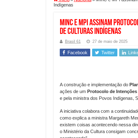
Indígenas
Segurança digital se torna
Mais da metade dos trabal
MInC e MPI assinam protoco
Comércio Interativo ganh
de Culturas Indígenas
PF e Emissoras Apertam o 
Brasil 61
27 de maio de 2025
De economista a referência
Facebook
Twitter
Link
Marcenaria sob medida: qu
Do estudo à aprovação: com
Tomada de decisão estraté
A construção e implementação do
Pla
Investimento em energia li
ações de um
Protocolo de Intenções
e pela ministra dos Povos Indígenas, S
Serralheria de Alumínio vs
Qualidade do produto e p
A iniciativa colabora com a continuidad
como explica a ministra Margareth Men
O Crescimento da Influênc
existem coisas acontecendo nessa dire
o Ministério da Cultura consigam concre