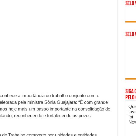
Selo 
SELO 
Siga 
conhece a importância do trabalho conjunto com o
pelo
celebrada pela ministra Sônia Guajajara: “É com grande
Que
amos hoje mais um passo importante na consolidação de
fav
eitando, reconhecendo e fortalecendo os povos
foi
New
po de Trabalho composto por unidades e entidades