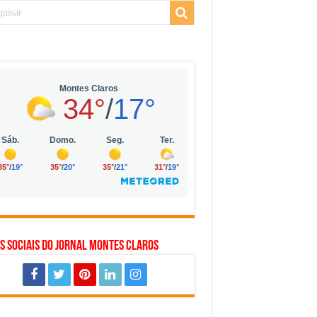
 da Vila Olímpia, em São Paulo
 mil no digital
 solar, eólica e hidrogênio verde
s Sociais do Jornal Montes Claros