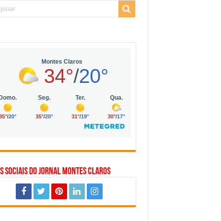
 da Vila Olímpia, em São Paulo
 mil no digital
 solar, eólica e hidrogênio verde
s Sociais do Jornal Montes Claros