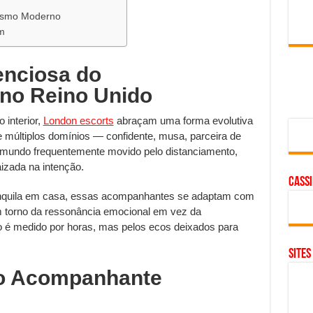
rismo Moderno
em
enciosa do
no Reino Unido
 interior,
London escorts
abraçam uma forma evolutiva
e múltiplos domínios — confidente, musa, parceira de
mundo frequentemente movido pelo distanciamento,
izada na intenção.
cass
ranquila em casa, essas acompanhantes se adaptam com
 torno da ressonância emocional em vez da
o é medido por horas, mas pelos ecos deixados para
SITES
e o Acompanhante