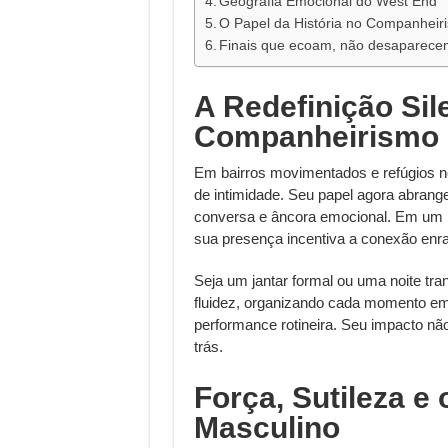
Geografia Emocional do West End
O Papel da História no Companhei
Finais que ecoam, não desaparec
A Redefinição Sil
Companheirismo 
Em bairros movimentados e refúgios no
de intimidade. Seu papel agora abrang
conversa e âncora emocional. Em um 
sua presença incentiva a conexão enra
Seja um jantar formal ou uma noite t
fluidez, organizando cada momento em
performance rotineira. Seu impacto nã
trás.
Força, Sutileza 
Masculino