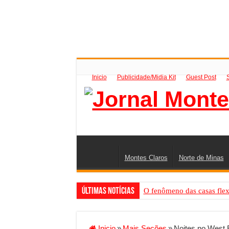
Inicio
Publicidade/Midia Kit
Guest Post
Montes Claros
Norte de Minas
Últimas Notícias
O fenômeno das casas flex
Criador de Sites ou VPS: co
Conheça a melhor empresa 
Inicio
»
Mais Seções
»
Noites no West 