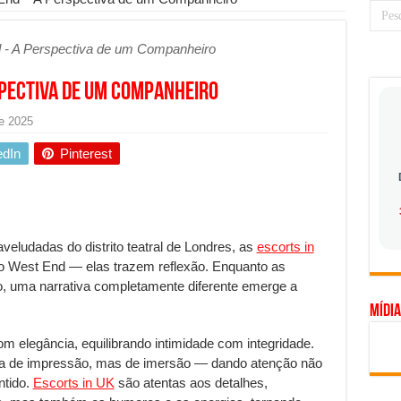
 prioridade diante do avanço das tecnologias conectadas
 - A Perspectiva de um Companheiro
hadores desconfia dos canais de denúncia das empresas
a força no Brasil com a chegada da VIVAMOMENTO ao polo empresarial
spectiva de um Companheiro
Cerco Contra Streamings Piratas: Entenda o Bloqueio e o Que Muda
de 2025
 nacional: como Jaque Rosa ensina tarólogas a faturarem mais de R$ 10
edIn
Pinterest
ando vale mais a pena investir em móveis personalizados?
o planejar sua trajetória acadêmica e profissional
gica: como usar dados e regulamentações a seu favor
eludadas do distrito teatral de Londres, as
escorts in
mpa chega para brasileiros: ZCT traz oportunidades de lucro seguro com
 West End — elas trazem reflexão. Enquanto as
, uma narrativa completamente diferente emerge a
. Ferro: guia completo para escolher o portão ideal para seu imóvel
Mídia
ercepção do consumidor: como marcas evitam ruídos no mercado
 elegância, equilibrando intimidade com integridade.
ia de Especialistas Independentes
ta de impressão, mas de imersão — dando atenção não
ntido.
Escorts in UK
são atentas aos detalhes,