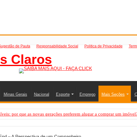
Sugestão de Pauta
Responsabilidade Social
Politica de Privacidade
Term
Minas Gerais
Nacional
Esporte
Emprego
Mais Seções
C
íveis: por que as novas gerações preferem alugar a comprar um imóvel
mo saber a hora certa de evoluir sua infraestrutura digital
de transfer passeios e traslados em Porto Seguro, Bahia
End – A Perspectiva de um Companheiro