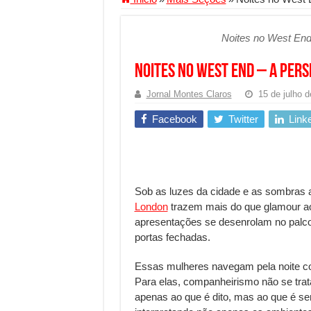
Segurança digital se torna
Noites no West End
Mais da metade dos trabal
Comércio Interativo ganh
Noites no West End – A Per
PF e Emissoras Apertam o 
Jornal Montes Claros
15 de julho 
De economista a referência
Facebook
Twitter
Link
Marcenaria sob medida: qu
Do estudo à aprovação: com
Tomada de decisão estraté
Sob as luzes da cidade e as sombras av
Investimento em energia li
London
trazem mais do que glamour ao
apresentações se desenrolam no palco
Serralheria de Alumínio vs
portas fechadas.
Qualidade do produto e p
Essas mulheres navegam pela noite com
O Crescimento da Influênc
Para elas, companheirismo não se tra
apenas ao que é dito, mas ao que é se