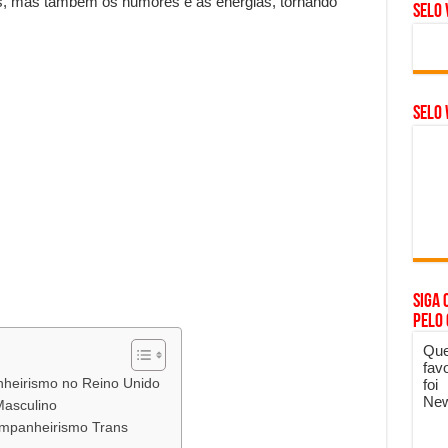
s, mas também os humores e as energias, tornando
Selo 
SELO 
Siga 
pelo
Que
fav
nheirismo no Reino Unido
foi
New
Masculino
ompanheirismo Trans