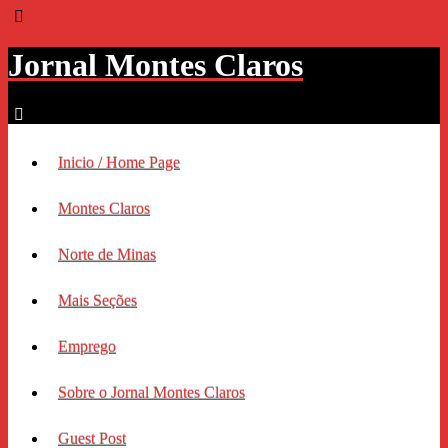
Jornal Montes Claros
Inicio / Home Page
Montes Claros
Norte de Minas
Mais Seções
Emprego
Sobre o Jornal Montes Claros
Guest Post