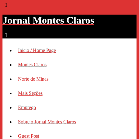
Jornal Montes Claros
Inicio / Home Page
Montes Claros
Norte de Minas
Mais Seções
Emprego
Sobre o Jornal Montes Claros
Guest Post