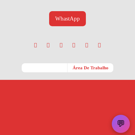
WhastApp
Móvel
Área De Trabalho
💬