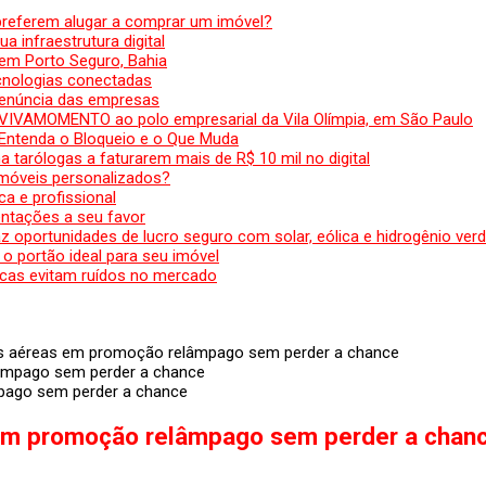
preferem alugar a comprar um imóvel?
a infraestrutura digital
em Porto Seguro, Bahia
ecnologias conectadas
denúncia das empresas
 VIVAMOMENTO ao polo empresarial da Vila Olímpia, em São Paulo
 Entenda o Bloqueio e o Que Muda
 tarólogas a faturarem mais de R$ 10 mil no digital
 móveis personalizados?
a e profissional
ntações a seu favor
az oportunidades de lucro seguro com solar, eólica e hidrogênio ver
 o portão ideal para seu imóvel
cas evitam ruídos no mercado
 aéreas em promoção relâmpago sem perder a chance
pago sem perder a chance
em promoção relâmpago sem perder a chan