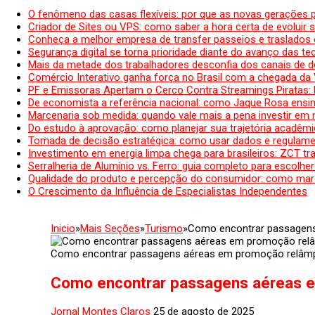
O fenômeno das casas flexíveis: por que as novas gerações 
Criador de Sites ou VPS: como saber a hora certa de evoluir su
Conheça a melhor empresa de transfer passeios e traslados 
Segurança digital se torna prioridade diante do avanço das t
Mais da metade dos trabalhadores desconfia dos canais de 
Comércio Interativo ganha força no Brasil com a chegada da
PF e Emissoras Apertam o Cerco Contra Streamings Piratas:
De economista a referência nacional: como Jaque Rosa ensina
Marcenaria sob medida: quando vale mais a pena investir em
Do estudo à aprovação: como planejar sua trajetória acadêmic
Tomada de decisão estratégica: como usar dados e regulame
Investimento em energia limpa chega para brasileiros: ZCT tr
Serralheria de Alumínio vs. Ferro: guia completo para escolher
Qualidade do produto e percepção do consumidor: como mar
O Crescimento da Influência de Especialistas Independentes
Inicio
»
Mais Seções
»
Turismo
»
Como encontrar passagens
Como encontrar passagens aéreas em promoção relâm
Como encontrar passagens aéreas 
Jornal Montes Claros
25 de agosto de 2025