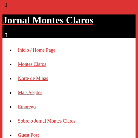
Jornal Montes Claros
Inicio / Home Page
Montes Claros
Norte de Minas
Mais Seções
Emprego
Sobre o Jornal Montes Claros
Guest Post