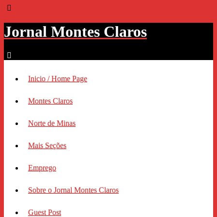
Jornal Montes Claros
Inicio / Home Page
Montes Claros
Norte de Minas
Mais Seções
Emprego
Sobre o Jornal Montes Claros
Guest Post