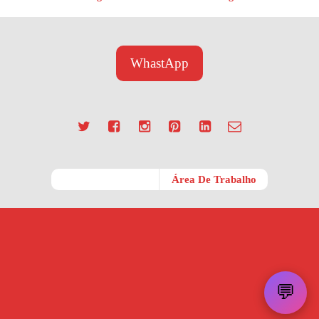
WhastApp
Móvel
Área De Trabalho
💬