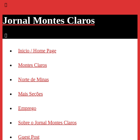
Jornal Montes Claros
Inicio / Home Page
Montes Claros
Norte de Minas
Mais Seções
Emprego
Sobre o Jornal Montes Claros
Guest Post