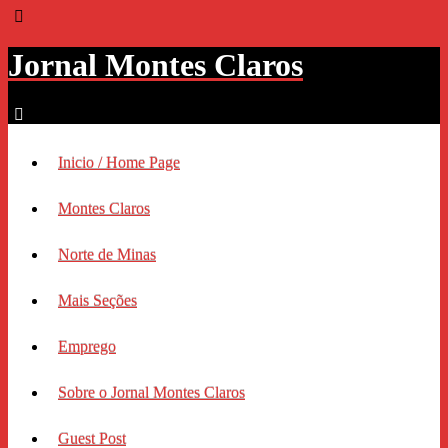
Jornal Montes Claros
Inicio / Home Page
Montes Claros
Norte de Minas
Mais Seções
Emprego
Sobre o Jornal Montes Claros
Guest Post