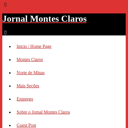
Jornal Montes Claros
Inicio / Home Page
Montes Claros
Norte de Minas
Mais Seções
Emprego
Sobre o Jornal Montes Claros
Guest Post