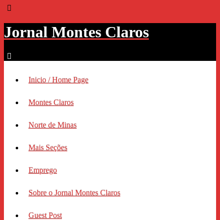
Jornal Montes Claros
Inicio / Home Page
Montes Claros
Norte de Minas
Mais Seções
Emprego
Sobre o Jornal Montes Claros
Guest Post