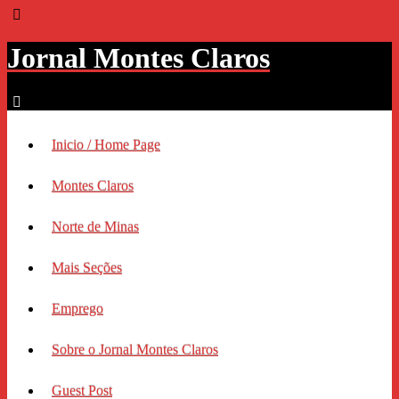
Jornal Montes Claros
Inicio / Home Page
Montes Claros
Norte de Minas
Mais Seções
Emprego
Sobre o Jornal Montes Claros
Guest Post