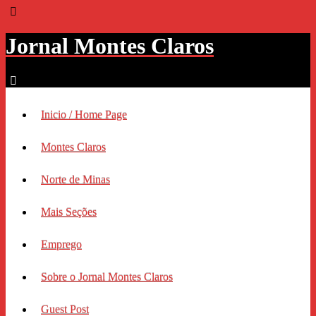
Jornal Montes Claros
Inicio / Home Page
Montes Claros
Norte de Minas
Mais Seções
Emprego
Sobre o Jornal Montes Claros
Guest Post