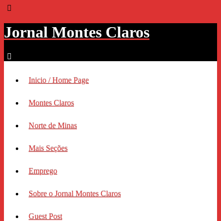
Jornal Montes Claros
Inicio / Home Page
Montes Claros
Norte de Minas
Mais Seções
Emprego
Sobre o Jornal Montes Claros
Guest Post