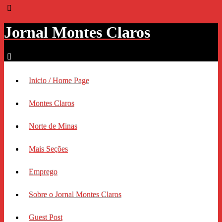
Jornal Montes Claros
Inicio / Home Page
Montes Claros
Norte de Minas
Mais Seções
Emprego
Sobre o Jornal Montes Claros
Guest Post