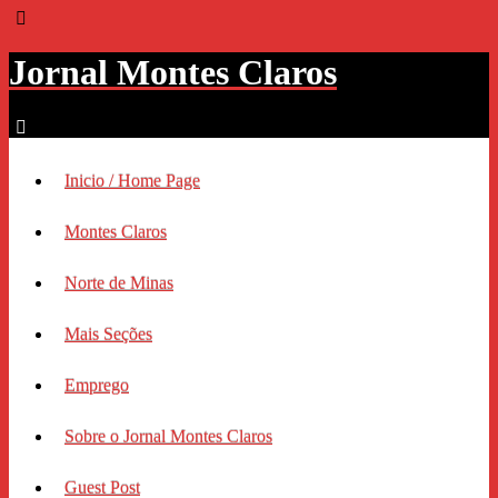
Jornal Montes Claros
Inicio / Home Page
Montes Claros
Norte de Minas
Mais Seções
Emprego
Sobre o Jornal Montes Claros
Guest Post