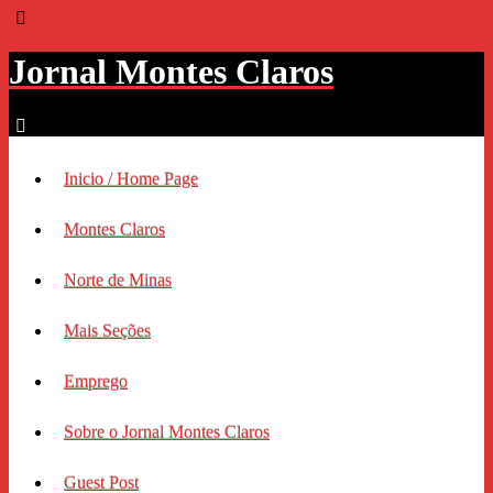
Jornal Montes Claros
Inicio / Home Page
Montes Claros
Norte de Minas
Mais Seções
Emprego
Sobre o Jornal Montes Claros
Guest Post