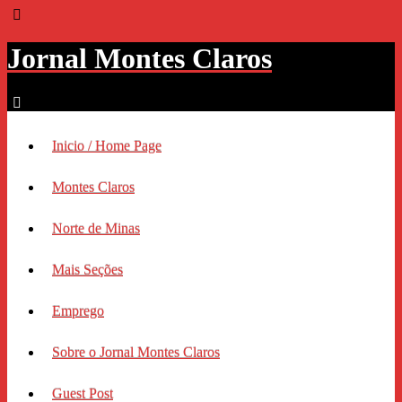
Jornal Montes Claros
Inicio / Home Page
Montes Claros
Norte de Minas
Mais Seções
Emprego
Sobre o Jornal Montes Claros
Guest Post