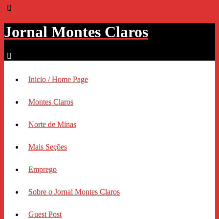
Jornal Montes Claros
Inicio / Home Page
Montes Claros
Norte de Minas
Mais Seções
Emprego
Sobre o Jornal Montes Claros
Guest Post