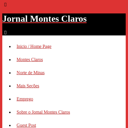
Jornal Montes Claros
Inicio / Home Page
Montes Claros
Norte de Minas
Mais Seções
Emprego
Sobre o Jornal Montes Claros
Guest Post