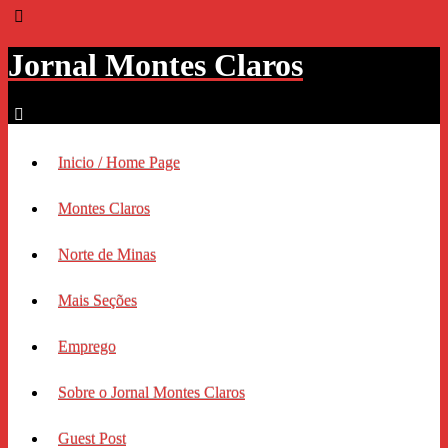
Jornal Montes Claros
Inicio / Home Page
Montes Claros
Norte de Minas
Mais Seções
Emprego
Sobre o Jornal Montes Claros
Guest Post