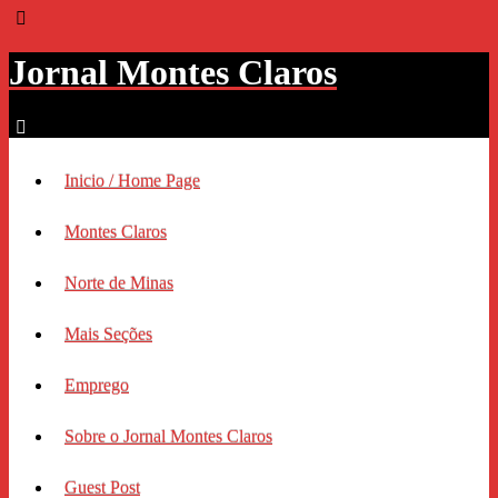
Jornal Montes Claros
Inicio / Home Page
Montes Claros
Norte de Minas
Mais Seções
Emprego
Sobre o Jornal Montes Claros
Guest Post