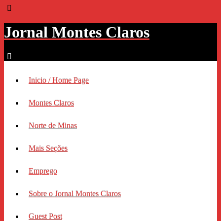
Jornal Montes Claros
Inicio / Home Page
Montes Claros
Norte de Minas
Mais Seções
Emprego
Sobre o Jornal Montes Claros
Guest Post