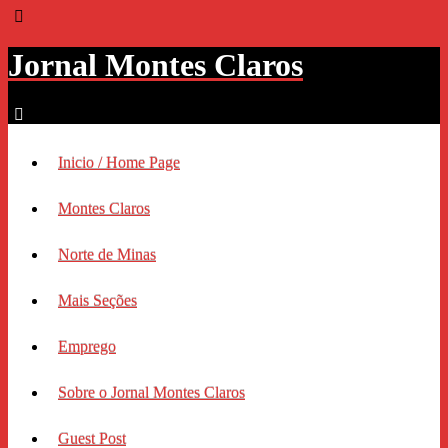
Jornal Montes Claros
Inicio / Home Page
Montes Claros
Norte de Minas
Mais Seções
Emprego
Sobre o Jornal Montes Claros
Guest Post