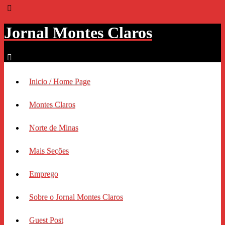
Jornal Montes Claros
Inicio / Home Page
Montes Claros
Norte de Minas
Mais Seções
Emprego
Sobre o Jornal Montes Claros
Guest Post