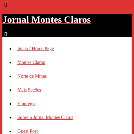
Jornal Montes Claros
Inicio / Home Page
Montes Claros
Norte de Minas
Mais Seções
Emprego
Sobre o Jornal Montes Claros
Guest Post