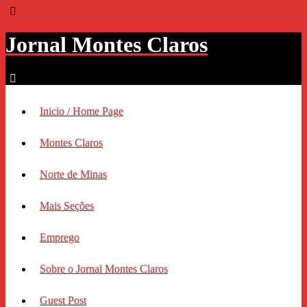
Jornal Montes Claros
Inicio / Home Page
Montes Claros
Norte de Minas
Mais Seções
Emprego
Sobre o Jornal Montes Claros
Guest Post