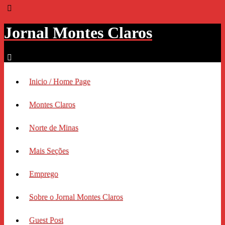
Jornal Montes Claros
Inicio / Home Page
Montes Claros
Norte de Minas
Mais Seções
Emprego
Sobre o Jornal Montes Claros
Guest Post