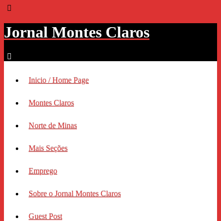
Jornal Montes Claros
Inicio / Home Page
Montes Claros
Norte de Minas
Mais Seções
Emprego
Sobre o Jornal Montes Claros
Guest Post