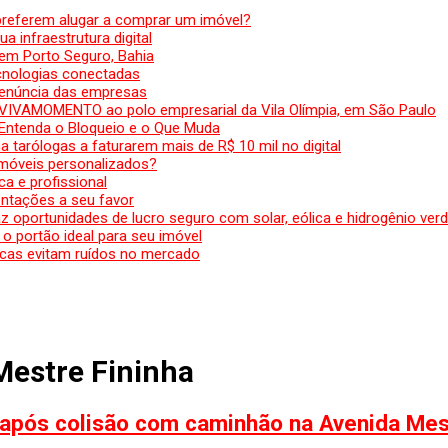
preferem alugar a comprar um imóvel?
a infraestrutura digital
em Porto Seguro, Bahia
ecnologias conectadas
denúncia das empresas
 VIVAMOMENTO ao polo empresarial da Vila Olímpia, em São Paulo
 Entenda o Bloqueio e o Que Muda
 tarólogas a faturarem mais de R$ 10 mil no digital
 móveis personalizados?
a e profissional
ntações a seu favor
az oportunidades de lucro seguro com solar, eólica e hidrogênio ver
 o portão ideal para seu imóvel
cas evitam ruídos no mercado
Mestre Fininha
 após colisão com caminhão na Avenida Mes