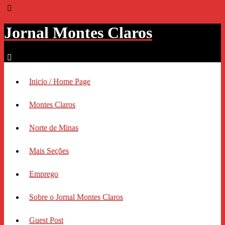
Jornal Montes Claros
Inicio / Home Page
Montes Claros
Norte de Minas
Mais Seções
Emprego
Sobre o Jornal Montes Claros
Guest Post