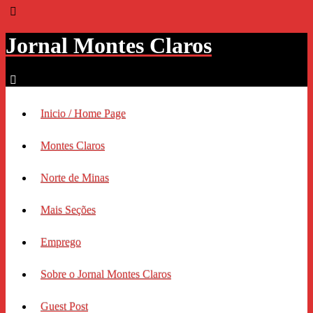
Jornal Montes Claros
Inicio / Home Page
Montes Claros
Norte de Minas
Mais Seções
Emprego
Sobre o Jornal Montes Claros
Guest Post