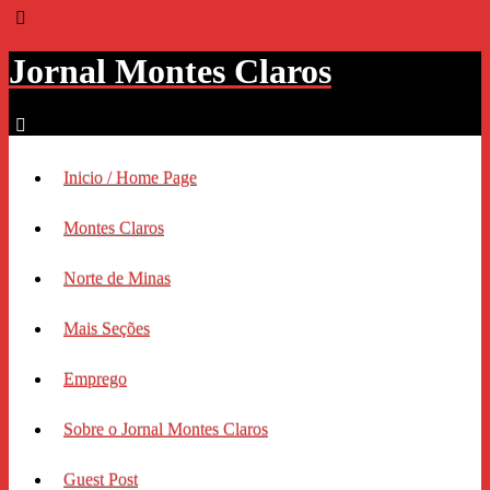
Jornal Montes Claros
Inicio / Home Page
Montes Claros
Norte de Minas
Mais Seções
Emprego
Sobre o Jornal Montes Claros
Guest Post