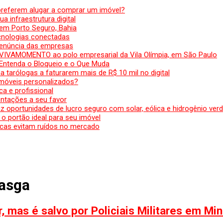
preferem alugar a comprar um imóvel?
a infraestrutura digital
em Porto Seguro, Bahia
ecnologias conectadas
denúncia das empresas
 VIVAMOMENTO ao polo empresarial da Vila Olímpia, em São Paulo
 Entenda o Bloqueio e o Que Muda
 tarólogas a faturarem mais de R$ 10 mil no digital
 móveis personalizados?
a e profissional
ntações a seu favor
az oportunidades de lucro seguro com solar, eólica e hidrogênio ver
 o portão ideal para seu imóvel
cas evitam ruídos no mercado
asga
 mas é salvo por Policiais Militares em Mi