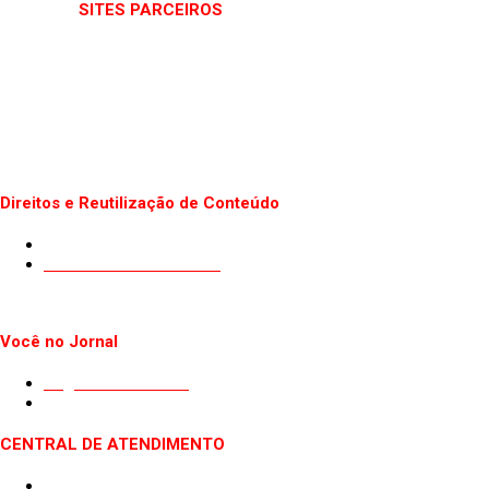
SITES PARCEIROS
Direitos e Reutilização de Conteúdo
Termos de uso do Site
Politica de Privacidade
Você no Jornal
Sugestão de Pauta
Guest Post
CENTRAL DE ATENDIMENTO
Quem somos