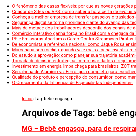
O fenômeno das casas flexíveis: por que as novas gerações 
Criador de Sites ou VPS: como saber a hora certa de evoluir su
Conheça a melhor empresa de transfer passeios e traslados 
Segurança digital se torna prioridade diante do avanço das t
Mais da metade dos trabalhadores desconfia dos canais de 
Comércio Interativo ganha força no Brasil com a chegada da
PF e Emissoras Apertam o Cerco Contra Streamings Piratas:
De economista a referência nacional: como Jaque Rosa ensina
Marcenaria sob medida: quando vale mais a pena investir em
Do estudo à aprovação: como planejar sua trajetória acadêmic
Tomada de decisão estratégica: como usar dados e regulame
Investimento em energia limpa chega para brasileiros: ZCT tr
Serralheria de Alumínio vs. Ferro: guia completo para escolher
Qualidade do produto e percepção do consumidor: como mar
O Crescimento da Influência de Especialistas Independentes
Inicio
»
Tag:
bebê engasga
Arquivos de Tags:
bebê eng
MG – Bebê engasga, para de respirar,